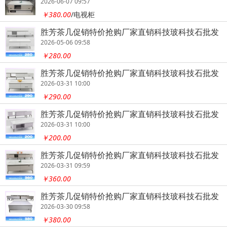
自吸滑轨板式茶几电视柜 时尚几组合北欧 岩板北
2026-06-07 09:57
欧轻奢电视柜茶几组合客厅家用茶几简约现代方形
￥380.00
/电视柜
桌子茶桌小户型新雨林家具
胜芳茶几促销特价抢购厂家直销科技玻科技石批发
自吸滑轨板式茶几电视柜 时尚几组合北欧 岩板北
2026-05-06 09:58
欧轻奢电视柜茶几组合客厅家用茶几简约现代方形
￥280.00
桌子茶桌小户型新雨林家具
胜芳茶几促销特价抢购厂家直销科技玻科技石批发
自吸滑轨板式茶几电视柜 时尚几组合北欧 岩板北
2026-03-31 10:00
欧轻奢电视柜茶几组合客厅家用茶几简约现代方形
￥290.00
桌子茶桌小户型新雨林家具
胜芳茶几促销特价抢购厂家直销科技玻科技石批发
自吸滑轨板式茶几电视柜 时尚几组合北欧 岩板北
2026-03-31 10:00
欧轻奢电视柜茶几组合客厅家用茶几简约现代方形
￥200.00
桌子茶桌小户型新雨林家具
胜芳茶几促销特价抢购厂家直销科技玻科技石批发
自吸滑轨板式茶几电视柜 时尚几组合北欧 岩板北
2026-03-31 09:59
欧轻奢电视柜茶几组合客厅家用茶几简约现代方形
￥360.00
桌子茶桌小户型新雨林家具
胜芳茶几促销特价抢购厂家直销科技玻科技石批发
自吸滑轨板式茶几电视柜 时尚几组合北欧 岩板北
2026-03-30 09:58
欧轻奢电视柜茶几组合客厅家用茶几简约现代方形
￥380.00
桌子茶桌小户型新雨林家具