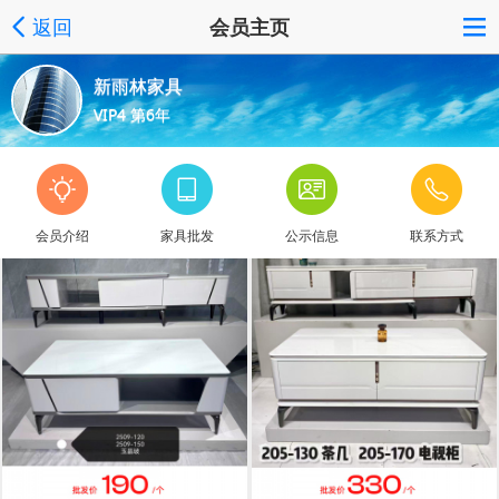
返回
会员主页
新雨林家具
VIP4 第6年
会员介绍
家具批发
公示信息
联系方式