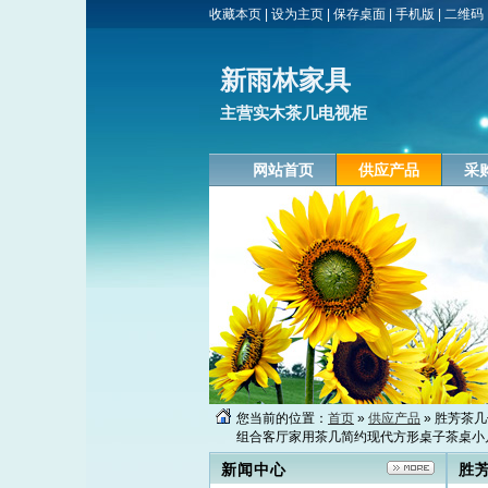
收藏本页
|
设为主页
|
保存桌面
|
手机版
|
二维码
新雨林家具
主营实木茶几电视柜
网站首页
供应产品
采
您当前的位置：
首页
»
供应产品
» 胜芳茶
组合客厅家用茶几简约现代方形桌子茶桌小
新闻中心
胜